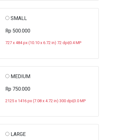
SMALL
Rp 500.000
727 x 484 px (10.10 x 6.72 in) 72 dpi|0.4 MP
MEDIUM
Rp 750.000
2125 x 1416 px (7.08 x 4.72 in) 300 dpi|3.0 MP
LARGE