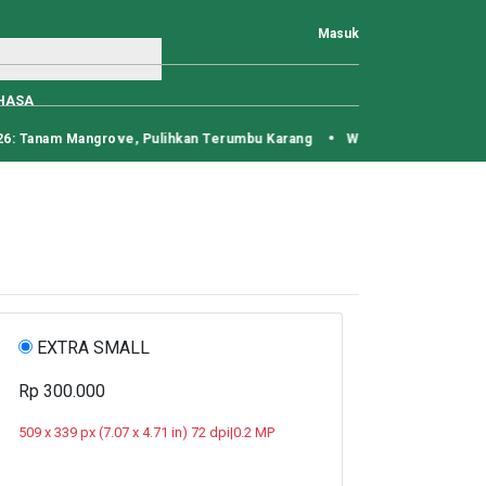
Masuk
HASA
: Tanam Mangrove, Pulihkan Terumbu Karang
Warga Beutong Surati P
EXTRA SMALL
Rp 300.000
509 x 339 px (7.07 x 4.71 in) 72 dpi|0.2 MP