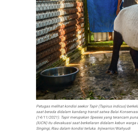
Petugas melihat kondisi seekor Tapir (Tapirus indicus) berk
saat berada didalam kandang transit satwa Balai Konservas
(14/11/2021). Tapir merupakan Spesies yang terancam punah
(IUCN) itu dievakuasi saat berkeliaran didalam kebun wa
Singingi, Riau dalam kondisi terluka. Injiwarrior/Wahyudi