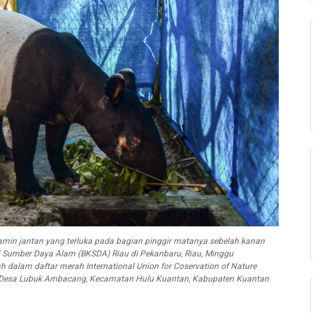
elamin jantan yang terluka pada bagian pinggir matanya sebelah kanan
i Sumber Daya Alam (BKSDA) Riau di Pekanbaru, Riau, Minggu
 dalam daftar merah International Union for Coservation of Nature
rga Desa Lubuk Ambacang, Kecamatan Hulu Kuantan, Kabupaten Kuantan