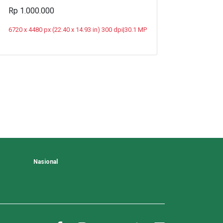
Rp 1.000.000
6720 x 4480 px (22.40 x 14.93 in) 300 dpi|30.1 MP
Nasional