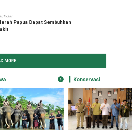
0:19:00
 Merah Papua Dapat Sembuhkan
akit
AD MORE
wa
Konservasi