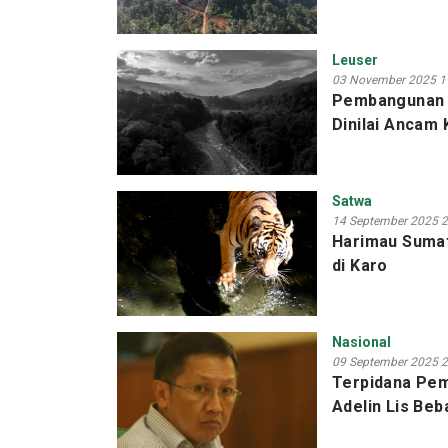
Leuser
03 November 2025 1
Pembangunan 
Dinilai Ancam
Satwa
14 September 2025 2
Harimau Sumat
di Karo
Nasional
09 September 2025 2
Terpidana Pem
Adelin Lis Beb