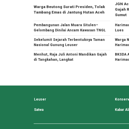
JGN Ace
Warga Beutong Surati Presiden, Tolak
Gajah R
Tambang Emas di Jantung Hutan Aceh
Sumut
Pembangunan Jalan Muara Situlen–
Harimau
Gelombang Dinilai Ancam Kawasan TNGL
Lues
Sekelumit Sejarah Terbentuknya Taman
Warga N
Nasional Gunung Leuser
Harima
Menhut, Raja Juli Antoni Mandikan Gajah
BKSDA A
di Tangkahan, Langkat
Harimau
Leuser
Konserv
Satwa
Kabar A