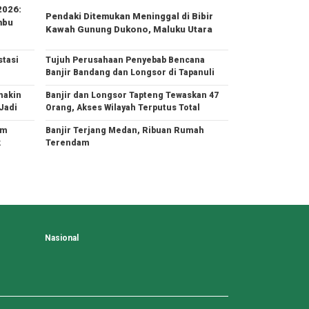
2026:
Pendaki Ditemukan Meninggal di Bibir
mbu
Kawah Gunung Dukono, Maluku Utara
tasi
Tujuh Perusahaan Penyebab Bencana
Banjir Bandang dan Longsor di Tapanuli
makin
Banjir dan Longsor Tapteng Tewaskan 47
Jadi
Orang, Akses Wilayah Terputus Total
am
Banjir Terjang Medan, Ribuan Rumah
k
Terendam
Nasional