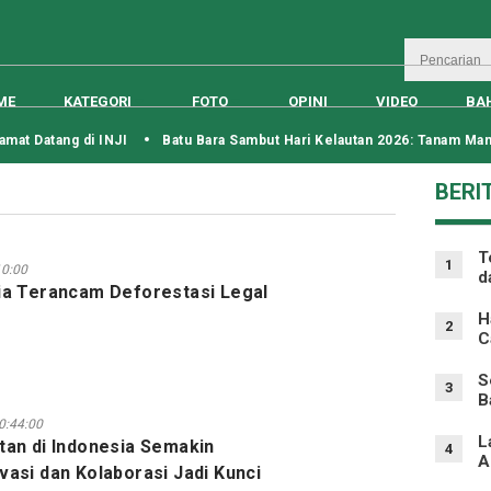
ME
KATEGORI
FOTO
OPINI
VIDEO
BA
 Datang di INJI
Batu Bara Sambut Hari Kelautan 2026: Tanam Mangr
BERI
T
1
10:00
d
ia Terancam Deforestasi Legal
H
2
C
S
3
B
0:44:00
L
tan di Indonesia Semakin
4
A
asi dan Kolaborasi Jadi Kunci