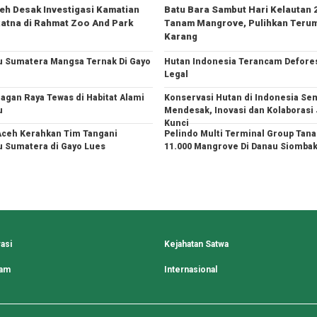
h Desak Investigasi Kamatian
Batu Bara Sambut Hari Kelautan 
atna di Rahmat Zoo And Park
Tanam Mangrove, Pulihkan Teru
Karang
 Sumatera Mangsa Ternak Di Gayo
Hutan Indonesia Terancam Defores
Legal
agan Raya Tewas di Habitat Alami
Konservasi Hutan di Indonesia Se
u
Mendesak, Inovasi dan Kolaborasi 
Kunci
ceh Kerahkan Tim Tangani
Pelindo Multi Terminal Group Tan
 Sumatera di Gayo Lues
11.000 Mangrove Di Danau Siomba
asi
Kejahatan Satwa
lam
Internasional