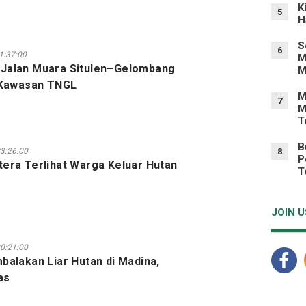
K
5
H
S
6
1:37:00
M
Jalan Muara Situlen–Gelombang
M
 Kawasan TNGL
M
7
M
T
B
3:26:00
8
P
era Terlihat Warga Keluar Hutan
T
JOIN U
0:21:00
balakan Liar Hutan di Madina,
as