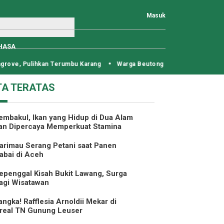
Masuk
HASA
ove, Pulihkan Terumbu Karang
Warga Beutong Surati Presiden, Tola
TA TERATAS
embakul, Ikan yang Hidup di Dua Alam
an Dipercaya Memperkuat Stamina
arimau Serang Petani saat Panen
abai di Aceh
epenggal Kisah Bukit Lawang, Surga
agi Wisatawan
angka! Rafflesia Arnoldii Mekar di
real TN Gunung Leuser