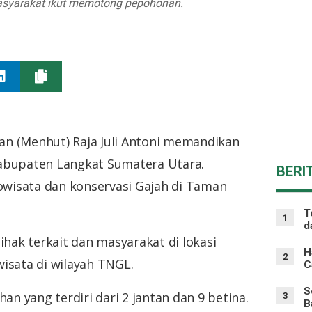
masyarakat ikut memotong pepohonan.
nan (Menhut) Raja Juli Antoni memandikan
abupaten Langkat Sumatera Utara.
BERI
wisata dan konservasi Gajah di Taman
T
1
d
ak terkait dan masyarakat di lokasi
H
2
isata di wilayah TNGL.
C
S
an yang terdiri dari 2 jantan dan 9 betina.
3
B