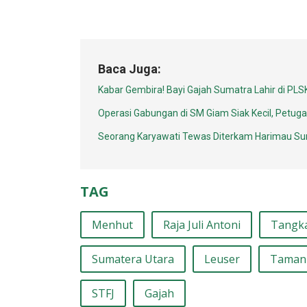
Baca Juga:
Kabar Gembira! Bayi Gajah Sumatra Lahir di PL
Operasi Gabungan di SM Giam Siak Kecil, Petu
Seorang Karyawati Tewas Diterkam Harimau S
TAG
Menhut
Raja Juli Antoni
Tangk
Sumatera Utara
Leuser
Taman 
STFJ
Gajah