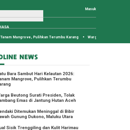
Masuk
HASA
 Mangrove, Pulihkan Terumbu Karang
Warga Beutong Surati Presiden
DLINE NEWS
atu Bara Sambut Hari Kelautan 2026:
anam Mangrove, Pulihkan Terumbu
arang
arga Beutong Surati Presiden, Tolak
ambang Emas di Jantung Hutan Aceh
endaki Ditemukan Meninggal di Bibir
awah Gunung Dukono, Maluku Utara
ual Sisik Trenggiling dan Kulit Harimau