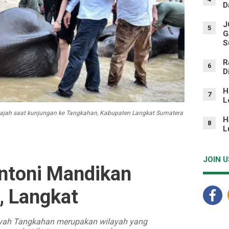
D
J
5
G
S
R
6
D
H
7
L
Gajah saat kunjungan ke Tangkahan, Kabupaten Langkat Sumatera
H
8
L
JOIN U
Antoni Mandikan
, Langkat
ayah Tangkahan merupakan wilayah yang