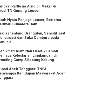
angka! Rafflesia Arnoldii Mekar di
real TN Gunung Leuser
isah Nyata Penjaga Leuser, Bertemu
arimau Sumatera Baik
ekilas tentang Orangutan, Sensitif saat
enstruasi dan Suka Cemburu pada
anusia
enikmati Alam Nan Eksotik Sambil
enjaga Kelestarian Lingkungan di
randing Camp Sikabung Kabung
upati Aceh Tenggara: TNGL
enyangga Kehidupan Masyarakat Aceh
enggara