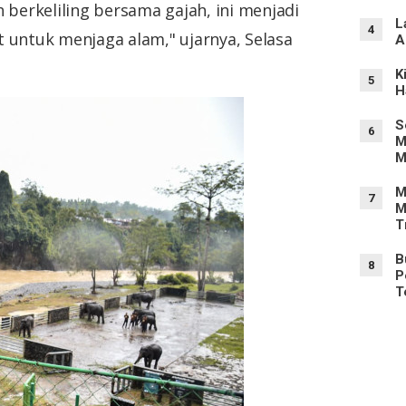
 berkeliling bersama gajah, ini menjadi
L
4
at untuk menjaga alam," ujarnya, Selasa
A
K
5
H
S
6
M
M
M
7
M
T
B
8
P
T