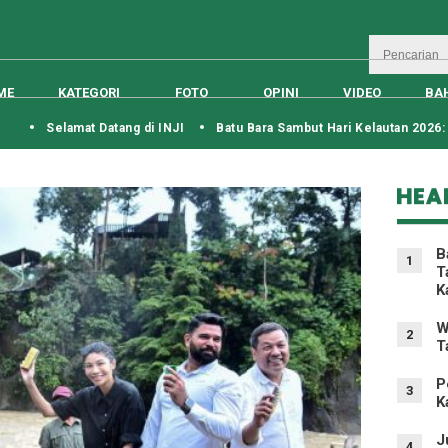
ME
KATEGORI
FOTO
OPINI
VIDEO
BA
Selamat Datang di INJI
Batu Bara Sambut Hari Kelautan 2026: Tanam
HEA
B
1
T
K
W
2
T
P
3
K
J
4