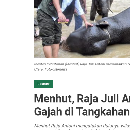
Menteri Kehutanan (Menhut) Raja Juli Antoni memandikan 
Utara. Foto/Istimewa
Leuser
Menhut, Raja Juli 
Gajah di Tangkahan
Menhut Raja Antoni mengatakan dulunya wil