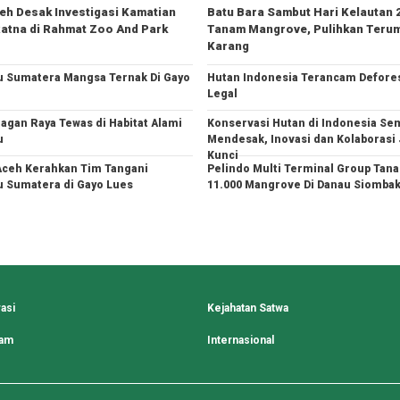
h Desak Investigasi Kamatian
Batu Bara Sambut Hari Kelautan 
atna di Rahmat Zoo And Park
Tanam Mangrove, Pulihkan Teru
Karang
 Sumatera Mangsa Ternak Di Gayo
Hutan Indonesia Terancam Defores
Legal
agan Raya Tewas di Habitat Alami
Konservasi Hutan di Indonesia Se
u
Mendesak, Inovasi dan Kolaborasi 
Kunci
ceh Kerahkan Tim Tangani
Pelindo Multi Terminal Group Tan
 Sumatera di Gayo Lues
11.000 Mangrove Di Danau Siomba
asi
Kejahatan Satwa
lam
Internasional