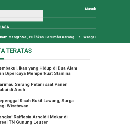
Masuk
HASA
am Mangrove, Pulihkan Terumbu Karang
Warga Beutong Surati Presid
TA TERATAS
embakul, Ikan yang Hidup di Dua Alam
an Dipercaya Memperkuat Stamina
arimau Serang Petani saat Panen
abai di Aceh
epenggal Kisah Bukit Lawang, Surga
agi Wisatawan
angka! Rafflesia Arnoldii Mekar di
real TN Gunung Leuser