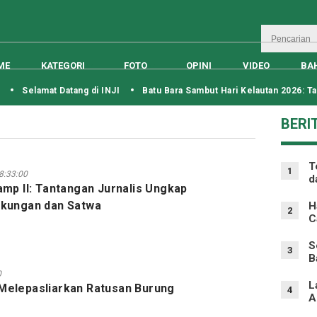
ME
KATEGORI
FOTO
OPINI
VIDEO
BA
Selamat Datang di INJI
Batu Bara Sambut Hari Kelautan 2026: Tan
BERI
T
1
8:33:00
d
amp II: Tantangan Jurnalis Ungkap
gkungan dan Satwa
H
2
C
S
3
B
0
L
Melepasliarkan Ratusan Burung
4
A