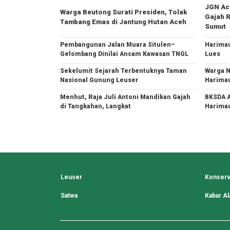
JGN Ace
Warga Beutong Surati Presiden, Tolak
Gajah R
Tambang Emas di Jantung Hutan Aceh
Sumut
Pembangunan Jalan Muara Situlen–
Harimau
Gelombang Dinilai Ancam Kawasan TNGL
Lues
Sekelumit Sejarah Terbentuknya Taman
Warga N
Nasional Gunung Leuser
Harima
Menhut, Raja Juli Antoni Mandikan Gajah
BKSDA A
di Tangkahan, Langkat
Harimau
Leuser
Konserv
Satwa
Kabar A