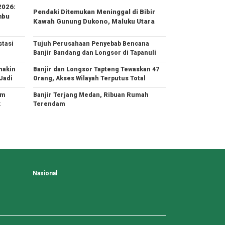
2026:
Pendaki Ditemukan Meninggal di Bibir
mbu
Kawah Gunung Dukono, Maluku Utara
tasi
Tujuh Perusahaan Penyebab Bencana
Banjir Bandang dan Longsor di Tapanuli
makin
Banjir dan Longsor Tapteng Tewaskan 47
Jadi
Orang, Akses Wilayah Terputus Total
am
Banjir Terjang Medan, Ribuan Rumah
k
Terendam
Nasional