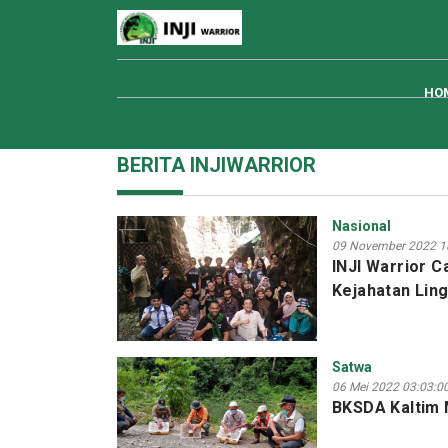
HO
BERITA INJIWARRIOR
Nasional
09 November 2022 1
INJI Warrior C
Kejahatan Lin
Satwa
06 Mei 2022 03:03:0
BKSDA Kaltim 