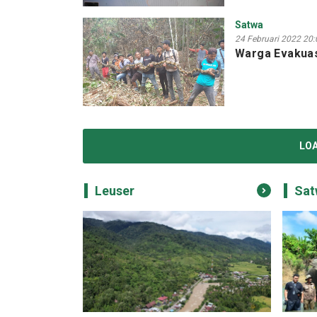
Satwa
24 Februari 2022 20:
Warga Evakuas
LO
Leuser
Sat