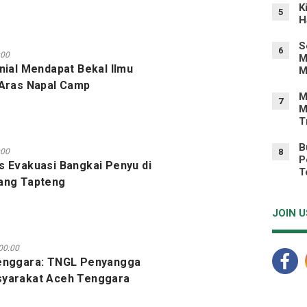
K
5
H
S
6
:00
M
nial Mendapat Bekal Ilmu
M
 Aras Napal Camp
M
7
M
T
B
:00
8
P
s Evakuasi Bangkai Penyu di
T
ang Tapteng
JOIN U
00:00
Tenggara: TNGL Penyangga
syarakat Aceh Tenggara